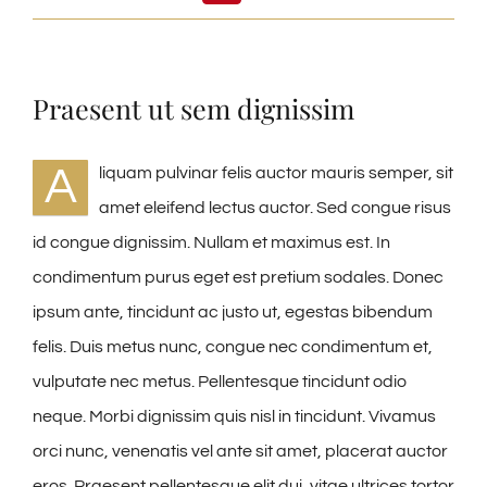
Praesent ut sem dignissim
A
liquam pulvinar felis auctor mauris semper, sit
amet eleifend lectus auctor. Sed congue risus
id congue dignissim. Nullam et maximus est. In
condimentum purus eget est pretium sodales. Donec
ipsum ante, tincidunt ac justo ut, egestas bibendum
felis. Duis metus nunc, congue nec condimentum et,
vulputate nec metus. Pellentesque tincidunt odio
neque. Morbi dignissim quis nisl in tincidunt. Vivamus
orci nunc, venenatis vel ante sit amet, placerat auctor
eros. Praesent pellentesque elit dui, vitae ultrices tortor