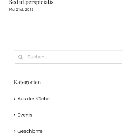
Sed ut perspiciatis
Sus
Mai 21st, 2015
April
Suche
nach:
Kategorien
Aus der Küche
Events
Geschichte