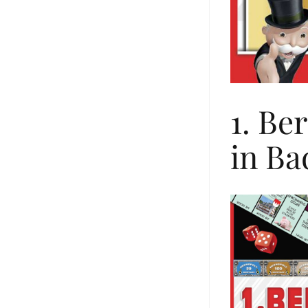
1. Be
in Ba