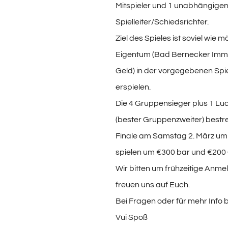
Mitspieler und 1 unabhängige
Spielleiter/Schiedsrichter.
Ziel des Spieles ist soviel wie m
Eigentum (Bad Bernecker Immo
Geld) in der vorgegebenen Spie
erspielen.
Die 4 Gruppensieger plus 1 Lu
(bester Gruppenzweiter) bestr
Finale am Samstag 2. März um
spielen um €300 bar und €200
Wir bitten um frühzeitige Anm
freuen uns auf Euch.
Bei Fragen oder für mehr Info b
Vui Spoß