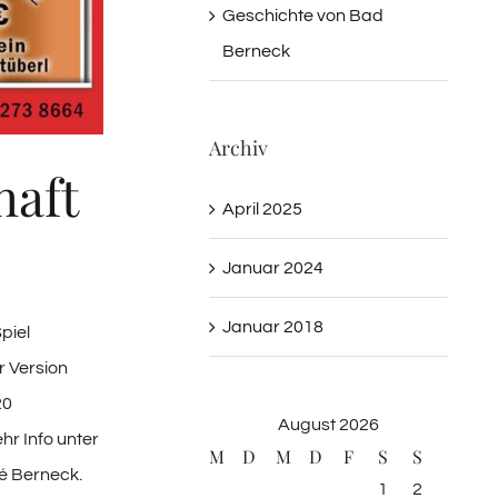
Geschichte von Bad
Berneck
Archiv
haft
April 2025
Januar 2024
Januar 2018
piel
r Version
20
August 2026
r Info unter
M
D
M
D
F
S
S
é Berneck.
1
2