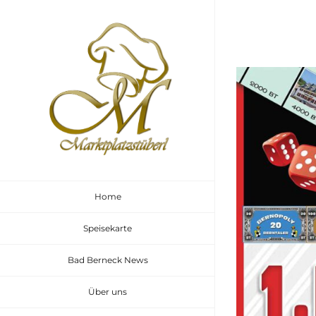
Zum
Inhalt
springen
Zeige
grösseres
Bild
Home
Speisekarte
Bad Berneck News
Über uns