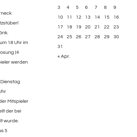
3
4
5
6
7
8
9
erneck
10
11
12
13
14
15
16
tzstüberl
17
18
19
20
21
22
23
änk.
24
25
26
27
28
29
30
 um 18 Uhr im
31
osung (4
« Apr.
pieler werden
 Dienstag
Uhr
der Mitspieler
lt der bei
lt wurde.
us 5