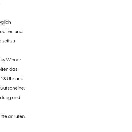
n
öglich
bilien und
lzeit zu
cky Winner
eiten das
 18 Uhr und
 Gutscheine.
eldung und
itte anrufen.