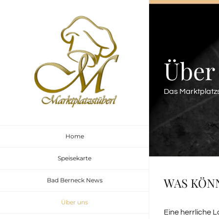
Zum
Inhalt
springen
Über
Das Marktplatz
Home
Speisekarte
WAS KÖNN
Bad Berneck News
Über uns
Eine herrliche 