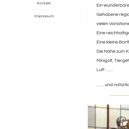
Kontakt
Ein wunderbares
Gehobene region
Impressum
vielen Variatio
Eine reichhalti
Eine kleine Bar
Die Nähe zum K
Minigolf, Tierg
Luft ……
…… und natürlic