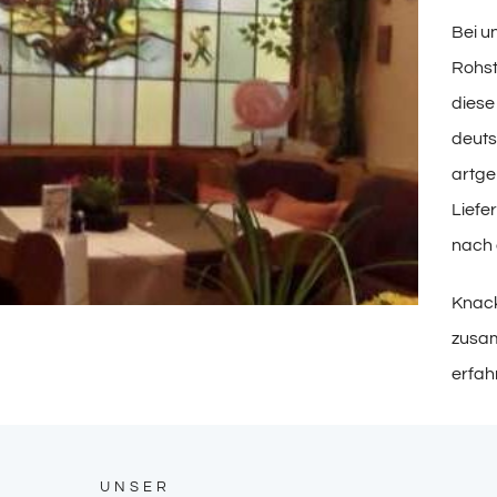
Bei u
Rohst
diese
deuts
artge
Liefe
nach 
Knack
zusam
erfah
UNSER