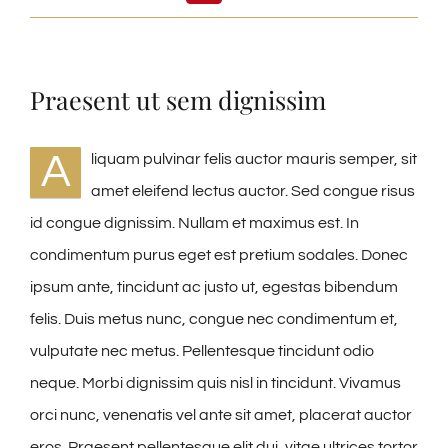
Praesent ut sem dignissim
A
liquam pulvinar felis auctor mauris semper, sit
amet eleifend lectus auctor. Sed congue risus
id congue dignissim. Nullam et maximus est. In
condimentum purus eget est pretium sodales. Donec
ipsum ante, tincidunt ac justo ut, egestas bibendum
felis. Duis metus nunc, congue nec condimentum et,
vulputate nec metus. Pellentesque tincidunt odio
neque. Morbi dignissim quis nisl in tincidunt. Vivamus
orci nunc, venenatis vel ante sit amet, placerat auctor
eros. Praesent pellentesque elit dui, vitae ultrices tortor