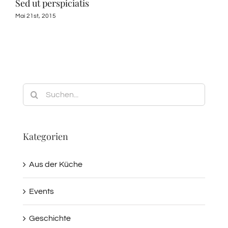
Sed ut perspiciatis
Pro
Mai 21st, 2015
Febr
Suche
nach:
Kategorien
Aus der Küche
Events
Geschichte