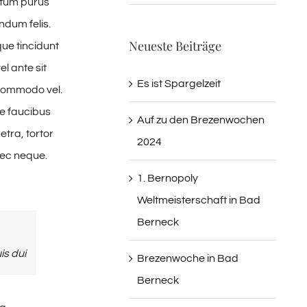
ntum purus
ndum felis.
Neueste Beiträge
ue tincidunt
el ante sit
Es ist Spargelzeit
r commodo vel.
e faucibus
Auf zu den Brezenwochen
tra, tortor
2024
nec neque.
1. Bernopoly
Weltmeisterschaft in Bad
Berneck
is dui
Brezenwoche in Bad
Berneck