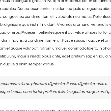
risus id congue dignissim. Nullam et maximus est. In condime
 sodales. Donec ipsum ante, tincidunt ac justo ut, egestas bibe
, congue nec condimentum et, vulputate nec metus. Pellentesq
i dignissim quis nisl in tincidunt. Vivamus orci nunc, venenatis v
uctor eros. Praesent pellentesque elit dui, vitae ultrices torto
ndum mauris, a condimentum erat. Fusce suscipit augue et ant
uam et augue volutpat, rutrum urna vel, commodo libero. In phare
estibulum, mauris nisl dapibus ante, eget pretium sapien ligula 
n augue a enim semper varius.
ccumsan nisl ac pharetra dignissim. Fusce dignissim, odio a
esque luctus, nunc tortor pretium felis, in egestas magna orci qu