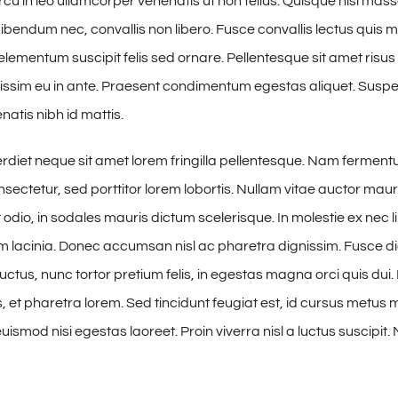
cu in leo ullamcorper venenatis ut non tellus. Quisque nisi mass
ibendum nec, convallis non libero. Fusce convallis lectus quis
lementum suscipit felis sed ornare. Pellentesque sit amet risus 
issim eu in ante. Praesent condimentum egestas aliquet. Susp
tis nibh id mattis.
iet neque sit amet lorem fringilla pellentesque. Nam fermen
sectetur, sed porttitor lorem lobortis. Nullam vitae auctor maur
odio, in sodales mauris dictum scelerisque. In molestie ex nec l
am lacinia. Donec accumsan nisl ac pharetra dignissim. Fusce di
uctus, nunc tortor pretium felis, in egestas magna orci quis dui.
 et pharetra lorem. Sed tincidunt feugiat est, id cursus metus mo
ismod nisi egestas laoreet. Proin viverra nisl a luctus suscipit. 