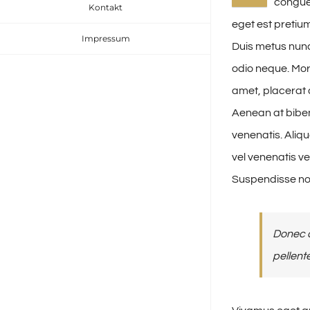
congue 
Kontakt
eget est pretium
Impressum
Duis metus nunc
odio neque. Morb
amet, placerat a
Aenean at bibe
venenatis. Aliq
vel venenatis v
Suspendisse no
Donec a
pellent