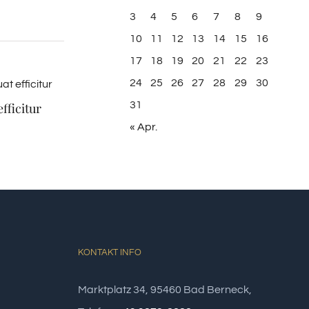
3
4
5
6
7
8
9
10
11
12
13
14
15
16
17
18
19
20
21
22
23
24
25
26
27
28
29
30
31
fficitur
Duis malesi vivera rius
« Apr.
Februar 20th, 2015
KONTAKT INFO
Marktplatz 34, 95460 Bad Berneck,