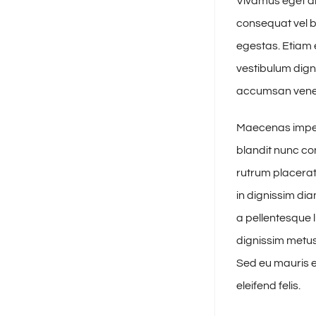
Vivamus eget ar
consequat vel b
egestas. Etiam e
vestibulum dign
accumsan venena
Maecenas imperd
blandit nunc con
rutrum placerat 
in dignissim di
a pellentesque l
dignissim metus,
Sed eu mauris eu
eleifend felis.