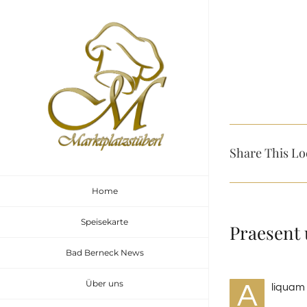
Zum
Inhalt
springen
View
Larger
Image
Share This Lo
Home
Speisekarte
Praesent 
Bad Berneck News
Über uns
A
liquam 