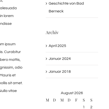
a,
Geschichte von Bad
 malesuada
Berneck
in lorem
endisse
Archiv
tum ipsum
April 2025
is. Curabitur
Januar 2024
ibero mattis,
gnissim, odio
Januar 2018
 Mauris et
llis sit amet.
Nulla vitae
August 2026
M
D
M
D
F
S
S
1
2