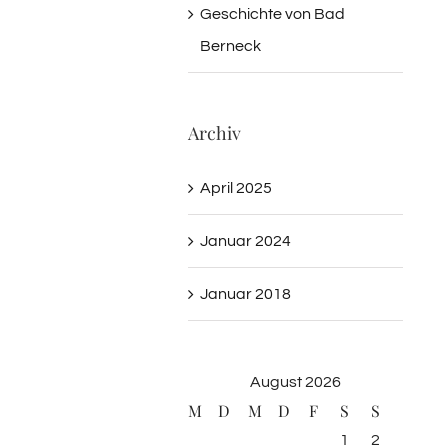
Geschichte von Bad
Berneck
Archiv
April 2025
Januar 2024
Januar 2018
August 2026
M
D
M
D
F
S
S
1
2