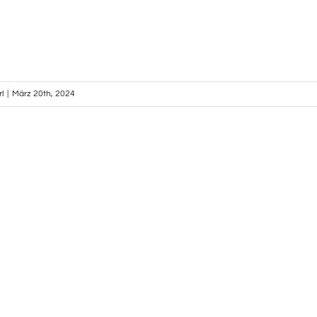
l
|
März 20th, 2024