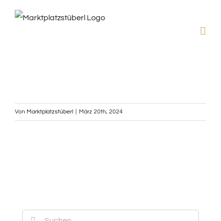
Zum
Inhalt
springen
Von
Marktplatzstüberl
|
März 20th, 2024
Suche