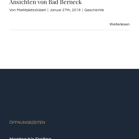
Ansichten von Bad Berneck
Von
Marktplatzstüberl
|
Januar 27th, 2018
|
Geschichte
Weiterlesen
ÖFFNUNGSZEITEN